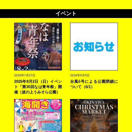
イベント
2026年7月27日
2026年6月5日
2026年8月2日（日）イベン
台風6号による公園閉鎖に
ト「第30回なは青年祭」開
ついて（6/1）
催（波の上うみそら公園）