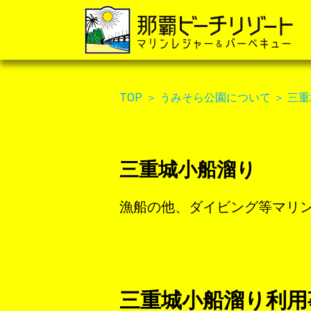
TOP
＞
うみそら公園について
＞
三重
三重城小船溜り
漁船の他、ダイビング等マリ
三重城小船溜り利用