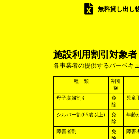
無料貸し出し
施設利用割引対象者
各事業者の提供するバーベキ
種 類
割引
額
母子寡婦割引
免
児童
除
シルバー割(65歳以上)
免
年齢
除
障害者割
免
障害
除