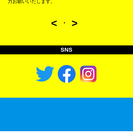
力お願いいたします。
<
>
・
SNS