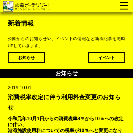
新着情報
公園からのお知らせや、イベントの情報など新着記事を随時
UPしていきます。
お知らせ
イベント
お知らせ
2019.10.01
消費税率改定に伴う利用料金変更のお知ら
せ
令和元年
10
月
1
日からの消費税率
8
％から
10
％への改定
に伴い、
港湾施設使用料についての税率が
10
％へと変更になり