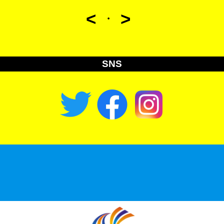
<
>
・
SNS