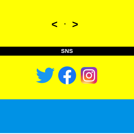
<
>
・
SNS