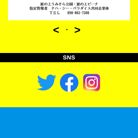
<
>
・
SNS