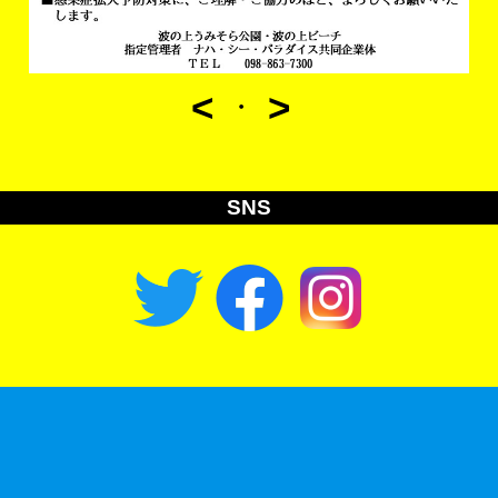
<
>
・
SNS