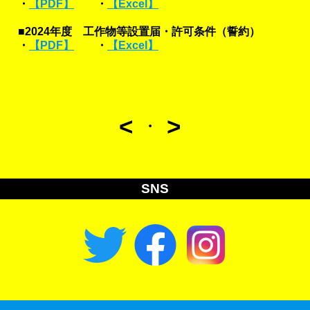
・
【PDF】
・
【Excel】
■2024年度 工作物等設置届・許可条件（誓約）
・
【PDF】
・
【Excel】
<
>
・
SNS