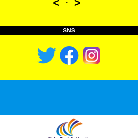
<
>
・
SNS