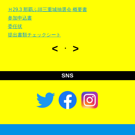
Ｈ29.3 那覇ふ頭三重城抽選会 概要書
参加申込書
委任状
提出書類チェックシート
<
>
・
SNS